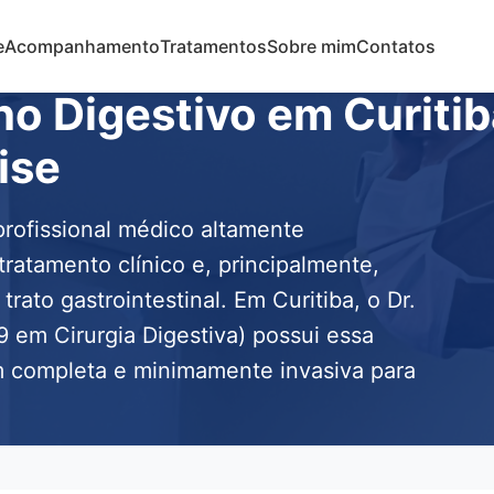
e
Acompanhamento
Tratamentos
Sobre mim
Contatos
ho Digestivo em Curitib
ise
profissional médico altamente
tratamento clínico e, principalmente,
rato gastrointestinal. Em Curitiba, o Dr.
em Cirurgia Digestiva) possui essa
 completa e minimamente invasiva para